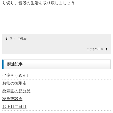
り切り、普段の生活を取り戻しましょう！
園内 花見会
こどもの日☺
関連記事
七夕そうめん♪
お盆の御馳走
桑寿園の節分👹
家族懇談会
お正月二日目