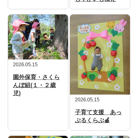
2026.05.15
園外保育・さくら
んぼ組(１・２歳
児)
2026.05.15
子育て支援 あっ
ぷるくらぶ🍎