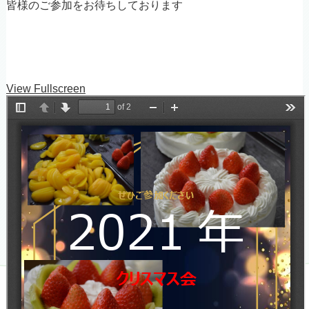
皆様のご参加をお待ちしております
View Fullscreen