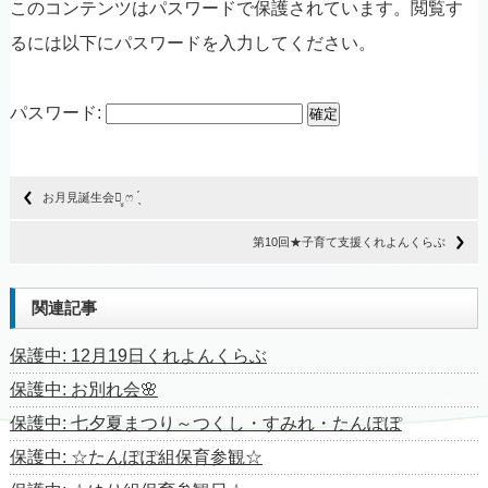
このコンテンツはパスワードで保護されています。閲覧す
るには以下にパスワードを入力してください。
パスワード:
お月見誕生会ꪔ̤̥‪ ‪‪ෆ ‪ ̖́
第10回★子育て支援くれよんくらぶ
関連記事
保護中: 12月19日くれよんくらぶ
保護中: お別れ会🌸
保護中: 七夕夏まつり～つくし・すみれ・たんぽぽ
保護中: ☆たんぽぽ組保育参観☆