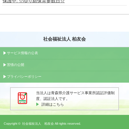
保護中: ☆ゆり組保育参観日☆
社会福祉法人 柏友会
サービス情報の公表
苦情の公開
プライバシーポリシー
当法人は青森県介護サービス事業所認証評価制
度、認証法人です。
詳細はこちら
Copyright ©
社会福祉法人 柏友会
All rights reserved.