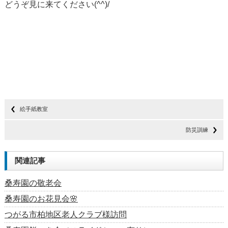
どうぞ見に来てください(^^)/
絵手紙教室
防災訓練
関連記事
桑寿園の敬老会
桑寿園のお花見会🌸
つがる市柏地区老人クラブ様訪問