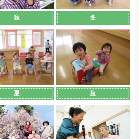
秋
冬
夏
秋