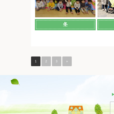
冬
1
2
3
»