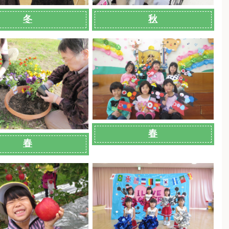
冬
秋
春
春