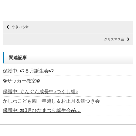
やきいも会
クリスマス会
関連記事
保護中: 🍉８月誕生会🍉
⚽サッカー教室⚽
保護中: ぐんぐん成長中♪つくし組♪
かしわこども園 年越し＆お正月＆餅つき会
保護中: 🎎3月ひなまつり誕生会🎎…