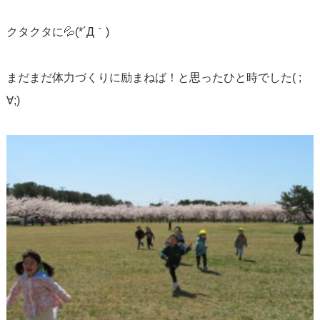
クタクタに💦(*´Д｀)
まだまだ体力づくりに励まねば！と思ったひと時でした( ;
∀;)