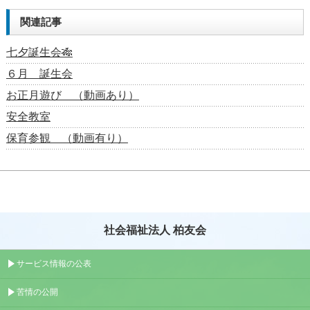
関連記事
七夕誕生会🎋
６月 誕生会
お正月遊び （動画あり）
安全教室
保育参観 （動画有り）
社会福祉法人 柏友会
サービス情報の公表
苦情の公開