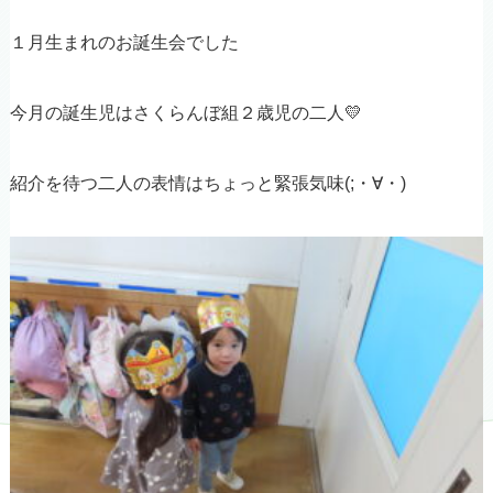
１月生まれのお誕生会でした
今月の誕生児はさくらんぼ組２歳児の二人💛
紹介を待つ二人の表情はちょっと緊張気味(;・∀・)