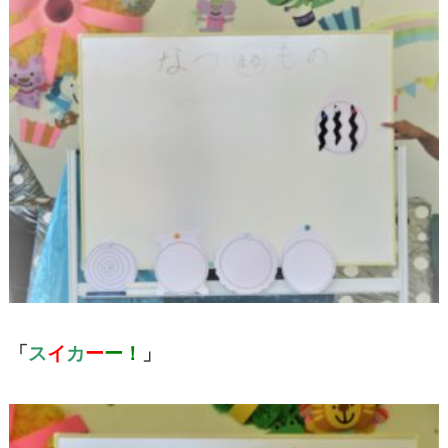
「
ス
イ
カ
ー
ー！
」