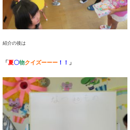
紹介の後は
「
夏
〇
物
クイズーーー
！！
」