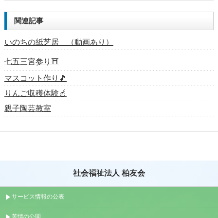
関連記事
いのちの紙芝居 （動画あり）
七五三宮参り⛩
マスコット作り🎵
りんご収穫体験🍎
親子陶芸教室
社会福祉法人 柏友会
サービス情報の公表
苦情の公開