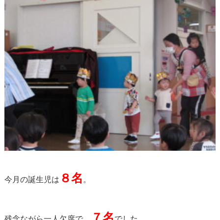
８名
今月の誕生児は
。
７名
残念ながら一人欠席で、
でした。